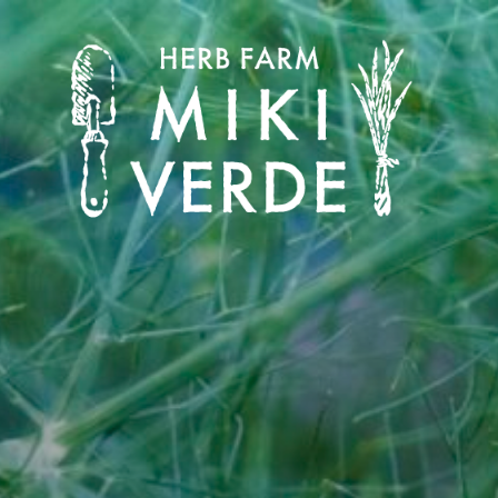
コ
ン
テ
ン
ツ
へ
ス
キ
ッ
プ
みきヴェルデ
兵庫県三木市別所町ののどかな田園風景の中にあるハーブ工房で
す