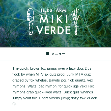
コ
ン
テ
ン
ツ
へ
ス
キ
みきヴェルデ
ッ
兵庫県三木市別所町ののどかな田園風景の中にあるハーブ工房で
メニュー
プ
す
The quick, brown fox jumps over a lazy dog. DJs
flock by when MTV ax quiz prog. Junk MTV quiz
graced by fox whelps. Bawds jog, flick quartz, vex
nymphs. Waltz, bad nymph, for quick jigs vex! Fox
nymphs grab quick-jived waltz. Brick quiz whangs
jumpy veldt fox. Bright vixens jump; dozy fowl quack.
Qu