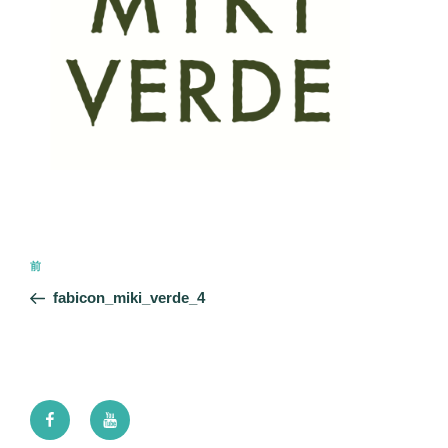
投
前
前
稿
の
fabicon_miki_verde_4
ナ
投
ビ
稿
ゲ
ー
Facebook
Youtube
シ