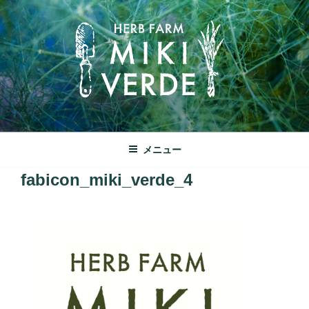
コ
ン
テ
ン
ツ
へ
ス
キ
みきヴェルデ
ッ
兵庫県三木市別所町ののどかな田園風景の中にあるハーブ工房で
メニュー
プ
す
fabicon_miki_verde_4