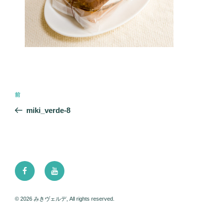
投
前
前
稿
の
miki_verde-8
ナ
投
ビ
稿
ゲ
ー
Facebook
Youtube
シ
ョ
ン
© 2026 みきヴェルデ, All rights reserved.