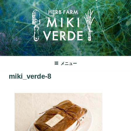
コ
ン
テ
ン
ツ
へ
ス
キ
みきヴェルデ
ッ
兵庫県三木市別所町ののどかな田園風景の中にあるハーブ工房で
メニュー
プ
す
miki_verde-8