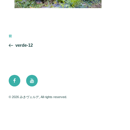
投
前
前
稿
の
verde-12
ナ
投
ビ
稿
ゲ
ー
Facebook
Youtube
シ
ョ
ン
© 2026 みきヴェルデ, All rights reserved.