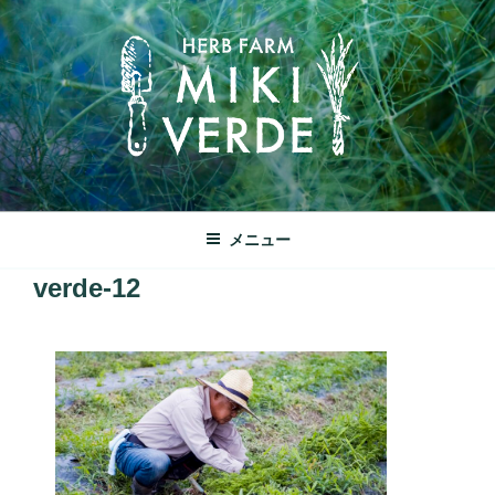
コ
ン
テ
ン
ツ
へ
ス
キ
みきヴェルデ
ッ
兵庫県三木市別所町ののどかな田園風景の中にあるハーブ工房で
メニュー
プ
す
verde-12