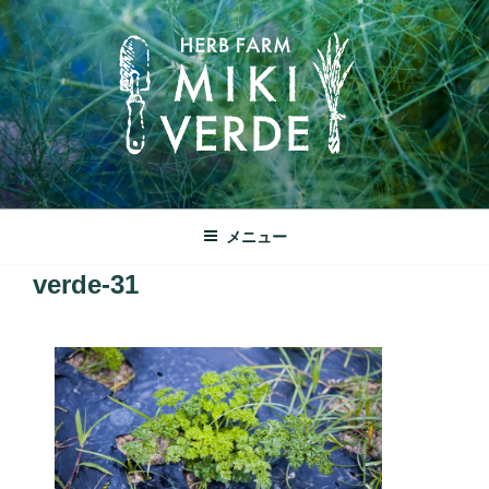
コ
ン
テ
ン
ツ
へ
ス
キ
みきヴェルデ
ッ
兵庫県三木市別所町ののどかな田園風景の中にあるハーブ工房で
メニュー
プ
す
verde-31