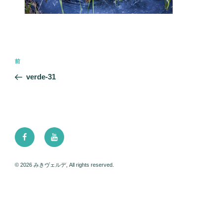
投
前
前
稿
の
verde-31
ナ
投
ビ
稿
ゲ
ー
Facebook
Youtube
シ
ョ
ン
© 2026 みきヴェルデ, All rights reserved.