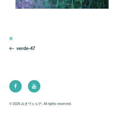
投
前
前
稿
の
verde-47
ナ
投
ビ
稿
ゲ
ー
Facebook
Youtube
シ
ョ
ン
© 2026 みきヴェルデ, All rights reserved.