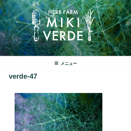
コ
ン
テ
ン
ツ
へ
ス
キ
みきヴェルデ
ッ
兵庫県三木市別所町ののどかな田園風景の中にあるハーブ工房で
メニュー
プ
す
verde-47