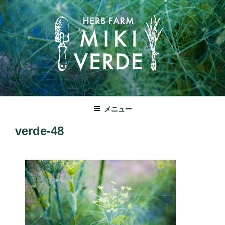
コ
ン
テ
ン
ツ
へ
ス
キ
みきヴェルデ
ッ
兵庫県三木市別所町ののどかな田園風景の中にあるハーブ工房で
メニュー
プ
す
verde-48