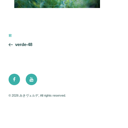
投
前
前
稿
の
verde-48
ナ
投
ビ
稿
ゲ
ー
Facebook
Youtube
シ
ョ
ン
© 2026 みきヴェルデ, All rights reserved.