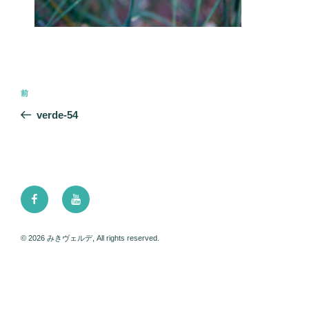
投
前
前
稿
の
verde-54
ナ
投
ビ
稿
ゲ
ー
Facebook
Youtube
シ
ョ
ン
© 2026 みきヴェルデ, All rights reserved.