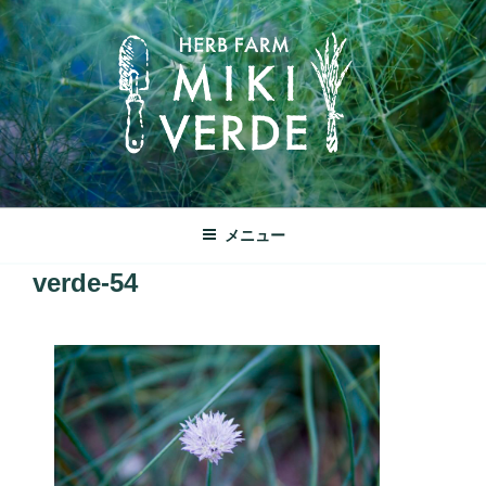
コ
ン
テ
ン
ツ
へ
ス
キ
みきヴェルデ
ッ
兵庫県三木市別所町ののどかな田園風景の中にあるハーブ工房で
メニュー
プ
す
verde-54