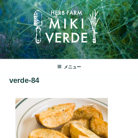
コ
ン
テ
ン
ツ
へ
ス
キ
みきヴェルデ
ッ
兵庫県三木市別所町ののどかな田園風景の中にあるハーブ工房で
メニュー
プ
す
verde-84