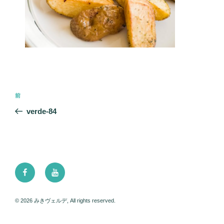
投
前
前
稿
の
verde-84
ナ
投
ビ
稿
ゲ
ー
Facebook
Youtube
シ
ョ
ン
© 2026 みきヴェルデ, All rights reserved.