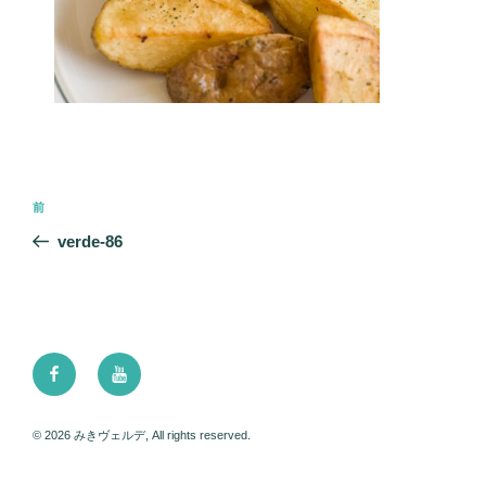
投
前
前
稿
の
verde-86
ナ
投
ビ
稿
ゲ
ー
Facebook
Youtube
シ
ョ
ン
© 2026 みきヴェルデ, All rights reserved.