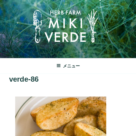
コ
ン
テ
ン
ツ
へ
ス
キ
みきヴェルデ
ッ
兵庫県三木市別所町ののどかな田園風景の中にあるハーブ工房で
メニュー
プ
す
verde-86