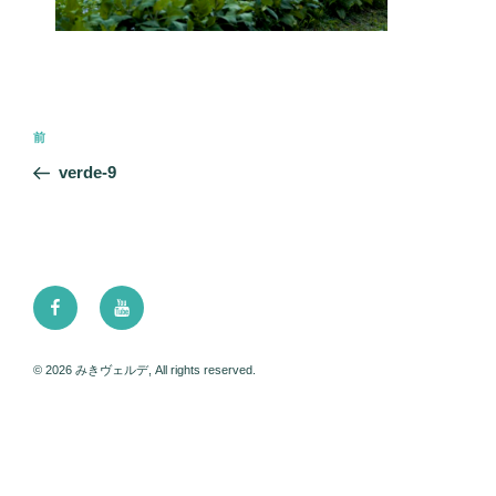
投
前
前
稿
の
verde-9
ナ
投
ビ
稿
ゲ
ー
Facebook
Youtube
シ
ョ
ン
© 2026 みきヴェルデ, All rights reserved.