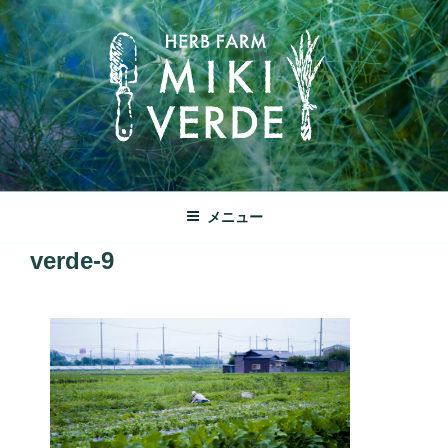
コ
ン
テ
ン
ツ
へ
ス
キ
みきヴェルデ
ッ
兵庫県三木市別所町ののどかな田園風景の中にあるハーブ工房で
メニュー
プ
す
verde-9