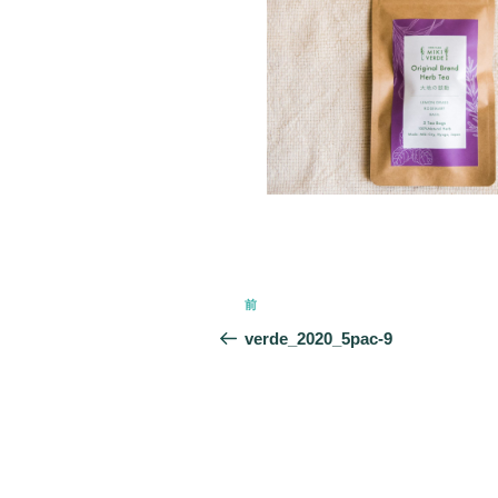
投
前
前
稿
の
verde_2020_5pac-9
投
ナ
稿
ビ
ゲ
ー