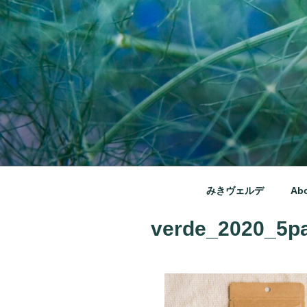
コ
ン
テ
ン
ツ
へ
ス
キ
ッ
みきヴェルデ
プ
兵庫県三木市別所町ののどか
みきヴェルデ
Ab
verde_2020_5p