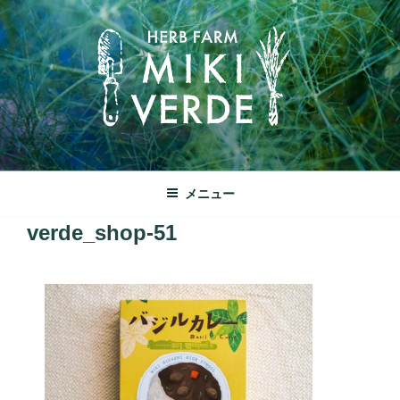
コ
ン
テ
ン
ツ
へ
ス
キ
みきヴェルデ
ッ
兵庫県三木市別所町ののどかな田園風景の中にあるハーブ工房で
メニュー
プ
す
verde_shop-51