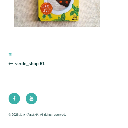
投
前
前
稿
の
verde_shop-51
ナ
投
ビ
稿
ゲ
ー
Facebook
Youtube
シ
ョ
ン
© 2026 みきヴェルデ, All rights reserved.