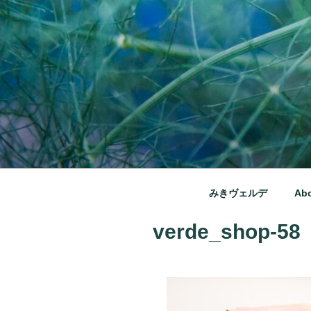
コ
ン
テ
ン
ツ
へ
ス
キ
ッ
みきヴェルデ
プ
兵庫県三木市別所町ののどか
みきヴェルデ
Ab
verde_shop-58