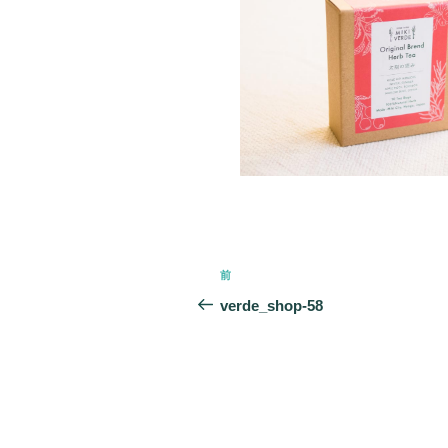
投
前
前
稿
の
verde_shop-58
投
ナ
稿
ビ
ゲ
ー