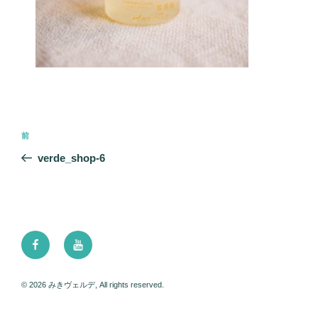
投
前
前
稿
の
verde_shop-6
ナ
投
ビ
稿
ゲ
ー
Facebook
Youtube
シ
ョ
ン
© 2026 みきヴェルデ, All rights reserved.