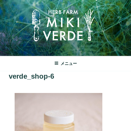
コ
ン
テ
ン
ツ
へ
ス
キ
みきヴェルデ
ッ
兵庫県三木市別所町ののどかな田園風景の中にあるハーブ工房で
メニュー
プ
す
verde_shop-6