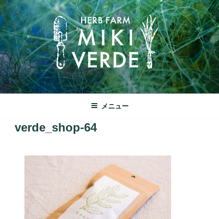
コ
ン
テ
ン
ツ
へ
ス
キ
みきヴェルデ
ッ
兵庫県三木市別所町ののどかな田園風景の中にあるハーブ工房で
メニュー
プ
す
verde_shop-64