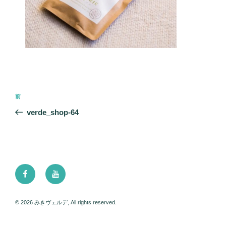
投
前
前
稿
の
verde_shop-64
ナ
投
ビ
稿
ゲ
ー
Facebook
Youtube
シ
ョ
ン
© 2026 みきヴェルデ, All rights reserved.