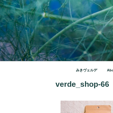
コ
ン
テ
ン
ツ
へ
ス
キ
ッ
みきヴェルデ
プ
兵庫県三木市別所町ののどか
みきヴェルデ
Ab
verde_shop-66