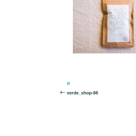
投
前
前
稿
の
verde_shop-66
投
ナ
稿
ビ
ゲ
ー